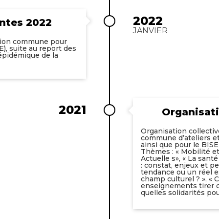
2022
antes 2022
JANVIER
ation commune pour
E), suite au report des
épidémique de la
2021
Organisati
Organisation collecti
commune d’ateliers et
ainsi que pour le BISE 
Thèmes : « Mobilité e
Actuelle s», « La sant
: constat, enjeux et per
tendance ou un réel e
champ culturel ? », « C
enseignements tirer de
quelles solidarités po