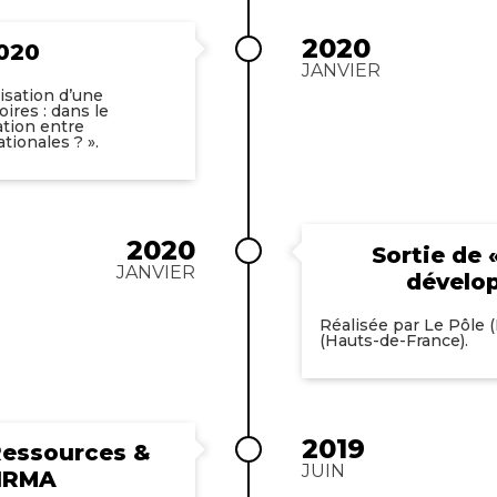
2020
2020
JANVIER
isation d’une
ires : dans le
ation entre
tionales ? ».
2020
Sortie de 
JANVIER
dévelop
Réalisée par Le Pôle (
(Hauts-de-France).
2019
Ressources &
JUIN
'IRMA