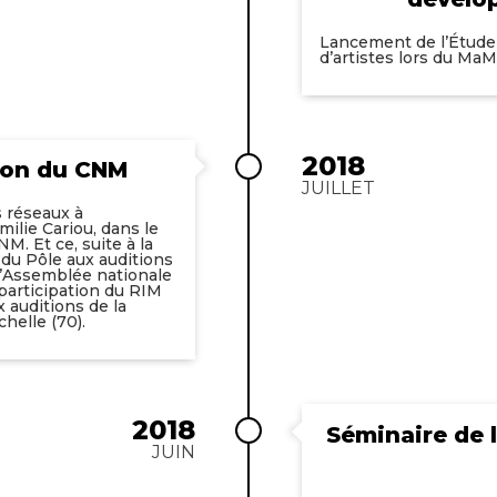
Lancement de l’Étude
d’artistes lors du MaMA
2018
tion du CNM
JUILLET
s réseaux à
ilie Cariou, dans le
M. Et ce, suite à la
 du Pôle aux auditions
l’Assemblée nationale
a participation du RIM
x auditions de la
helle (70).
2018
Séminaire de 
JUIN