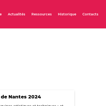
e
Actualités
Ressources
Historique
Contacts
 de Nantes 2024
 équipes artistiques et techniques » et