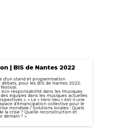
on | BIS de Nantes 2022
ve d’un stand et programmation
 débats, pour les BIS de Nantes 2022,
festival.
t éco-responsabilité dans les Musiques
é des équipes dans les musiques actuelles
spectives », « Le « tiers-lieu » est-il une
space d’émancipation collective pour le
rise mondiale / Solutions locales : Quels
 la crise ? Quelle reconstruction et
ur demain ? ».